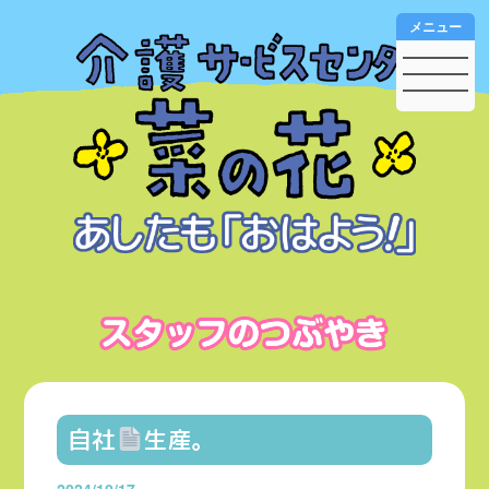
メニュー
自社
生産。