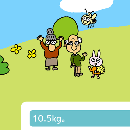
10.5kg。