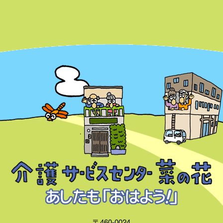
〒460-0024