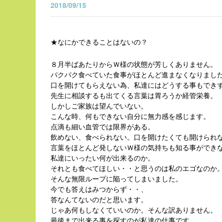
2018/09/15
★なにかできることはないの？
８月半ばあたりからＷ様の状態が芳しくありません。
パクパク食べていた食事がほとんど進まなくなりまし
口を開けてもらえない為、私達にはどうする事もでき
先生に相談するも出てくる言葉は胃ろうか経管栄養。
しかしご家族は望んでいない。
こんな時、何もできない自分に無力感を感じます。
点滴も細い血管では限界がある。
飲めない、食べられない。口を開けたくても開けられ
言葉をほとんど発しないＷ様の気持ちも知る事ができ
私達にいったい何が出来るのか。
それとも食べてほしい・・と思うのは私のエゴなのか
そんな無限ループに陥ってしまいました。
今でも答えはみつからず・・、
答なんてないのだと思います。
じゃあ何もしなくていいのか。そんな訳ありません。
最後まで出来る事を探すのが私達の仕事です。