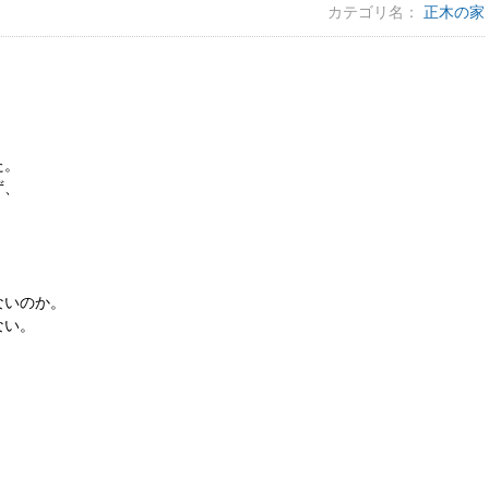
カテゴリ名：
正木の家
た。
ず、
ないのか。
ない。
。