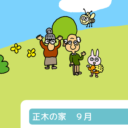
正木の家 ９月