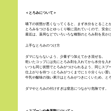
＜とろみについて＞
嚥下の状態が悪くなってくると、まず水分をとること
とろみをつけるとゆっくり喉に流れていくので、安全
最近は、薬局などでいろいろな種類のとろみ剤を見か
上手なとろみのつけ方
ダマにならないよう、少量ずつ加えてかき混ぜる。
乾いたコップには先にとろみ剤を入れてから水分を入
いつも同じ状態でとろみがつけられるよう、同じスプ
仕上がりを待つ（とろみがつくまでに１０分くらい置
牛乳や酸味の強い果汁はとろみがつきにくいため、と
ダマやとろみの付けすぎは窒息につながり危険です。
＜スプーンや食器類について＞