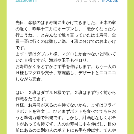
2025/06/11
カテゴリ名：
正木の家
先日、念願のはま寿司に出かけてきました。正木の家
の近く、昨年十二月にオープンし、「暖かくなったら
行こうね。」とみんなで散々言っていたはま寿司。全
員一斉に行くのは難しい為、４班に分けてのお出かけ
です。
まず１班はダブルＨ様。マグロしか食べないと聞いて
いたＨ様ですが、海老や玉子もペロリ。
お寿司がくるとすかさず手を伸ばします。もう一人の
Ｈ様もマグロや穴子、茶碗蒸し、デザートとニコニコ
しながら完食。
はい！２班はダブルＮ様です。２班はまず行く前から
作戦をたてます。
Ｎ様、お寿司が来るのを待てないから、まずはフライ
ドポテトを注文し、ひとまずポテトを食べててもらお
うと準備万端で出発です。しかし、計画むなしくポテ
トがあっても待てず、人のお寿司に手を伸ばし、目の
前にあるのに別の人のポテトにも手を伸ばす。てんや