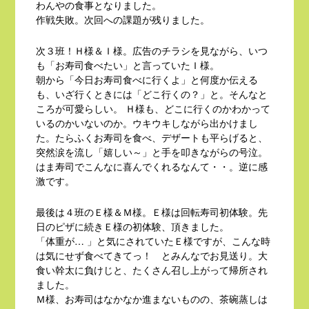
わんやの食事となりました。
作戦失敗。次回への課題が残りました。
次３班！Ｈ様＆Ｉ様。広告のチラシを見ながら、いつ
も「お寿司食べたい」と言っていたＩ様。
朝から「今日お寿司食べに行くよ」と何度か伝える
も、いざ行くときには「どこ行くの？」と。そんなと
ころが可愛らしい。 Ｈ様も、どこに行くのかわかって
いるのかいないのか。ウキウキしながら出かけまし
た。たらふくお寿司を食べ、デザートも平らげると、
突然涙を流し「嬉しい～」と手を叩きながらの号泣。
はま寿司でこんなに喜んでくれるなんて・・。逆に感
激です。
最後は４班のＥ様＆Ｍ様。Ｅ様は回転寿司初体験。先
日のピザに続きＥ様の初体験、頂きました。
「体重が… 」と気にされていたＥ様ですが、こんな時
は気にせず食べてきてっ！ とみんなでお見送り。大
食い幹太に負けじと、たくさん召し上がって帰所され
ました。
Ｍ様、お寿司はなかなか進まないものの、茶碗蒸しは