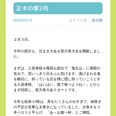
正木の家2月
2024/02/13
カテゴリ名：
未分類
２月３日。
今年の節分も、豆まき大会＆恵方巻大会を開催しまし
た。
まずは、入居者様＆職員も総出で「鬼丸山」に満面の
笑みで、思いっきり豆をぶん投げます。逃げまわる鬼
を横目に、持っている豆を懐に隠し持っていこうとす
る入居者様。「はいはい、後で食べようね～」とひと
まず回収し、恵方巻大会スタートです。
今年も欲張りI様は、具をたくさんのせすぎて、細巻き
の予定が見事な太巻きになっていました。太巻きを３
本ペロリと平らげ、「あ～お腹一杯」とご満悦。