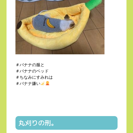
＃バナナの服と
＃バナナのベッド
＃ちなみにすみれは
＃バナナ嫌い
丸刈りの刑。