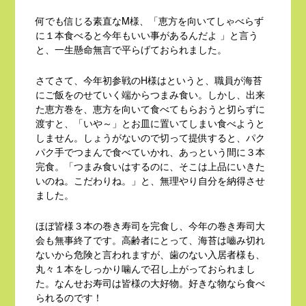
何でも信じる素直なM様、「恵方を向いてしゃべらず
に１本食べると今年もいい事があるんだよ 」と言う
と、一生懸命無言で平らげておられました。
さてさて、今年初参戦のH様はというと、職員が海苔
にご飯をのせていく端からつまみ食い。しかし、出来
た恵方巻を、恵方を向いて食べてもらおうと切らずに
渡すと、「いや～」とお皿に置いてしまい食べようと
しません。しょうがないので切って提供すると、パク
パク手でつまんで食べていかれ、あっという間に３本
完食。「つまみ食いはするのに、そこは上品にいきた
いのね。こだわりね。」と、無理やり自分を納得させ
ました。
ほぼ皆様３本の巻き寿司を完食し、今年の巻き寿司大
会も無事終了です。高齢者にとって、海苔は嚙み切れ
ないから危険と言われますが、歯のない入居者様も、
丸々１本をしっかり噛んで召し上がっておられまし
た。なんせお寿司は皆様の大好物。好きな物なら食べ
られるのです！