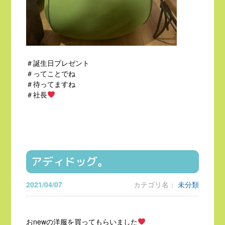
＃誕生日プレゼント
＃ってことでね
＃待ってますね
＃社長
アディドッグ。
2021/04/07
カテゴリ名：
未分類
おnewの洋服を買ってもらいました