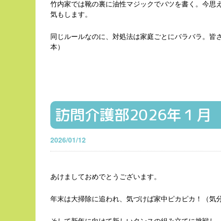
竹内家では靴の裏に油性マジックでバツを書く。今思
気もします。
同じルールなのに、対処法は家庭ごとにバラバラ。皆さ
本）
訪問介護部2026年１月
2026/01/12
あけましておめでとうございます。
年末は大掃除に追われ、気づけば家中ピカピカ！（気
そして新年に向けて新しいタンスの組み立てに挑戦し