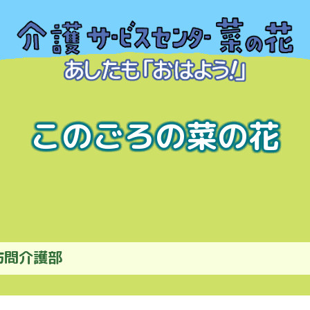
このごろの菜の花
訪問介護部