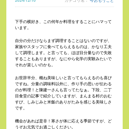
2024/12/10
カテゴリ名：
今おもうこと
下手の横好き、この何年か料理をすることにハマって
います。
自分の分だけならまず調理することはないのですが、
家族やスタッフに食べてもらえるものは、かなり工夫
して調理します。と言っても、ほぼ目分量なので失敗
することもありますが、なにやら化学の実験みたいで
それが楽しいのかも。
お世辞半分、概ね美味しいと言ってもらえるのも喜び
ですね。分量の調味料以外に、作り手の思いが伝わる
のが料理！と陳建一さんも言ってたなぁ。下段、二丁
目食堂の記事で紹介していますが、まんまる村のおむ
すび、しみじみと米飯のありがたみを感じる美味しさ
です。
機会があれば是非！寒さが体に応える季節ですが、ど
うぞお元気でお過ごしください。