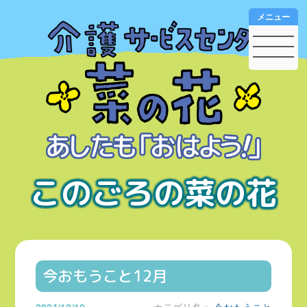
メニュー
このごろの菜の花
今おもうこと12月