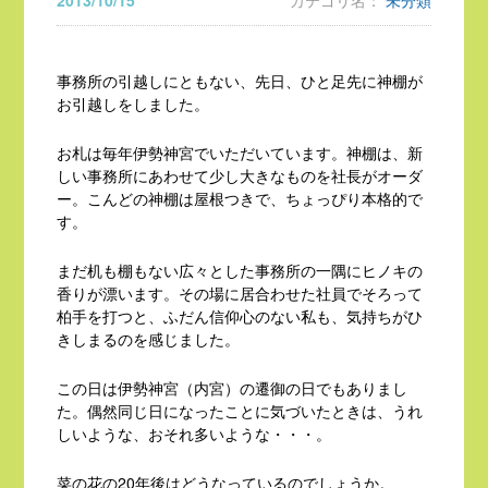
2013/10/15
カテゴリ名：
未分類
事務所の引越しにともない、先日、ひと足先に神棚が
お引越しをしました。
お札は毎年伊勢神宮でいただいています。神棚は、新
しい事務所にあわせて少し大きなものを社長がオーダ
ー。こんどの神棚は屋根つきで、ちょっぴり本格的で
す。
まだ机も棚もない広々とした事務所の一隅にヒノキの
香りが漂います。その場に居合わせた社員でそろって
柏手を打つと、ふだん信仰心のない私も、気持ちがひ
きしまるのを感じました。
この日は伊勢神宮（内宮）の遷御の日でもありまし
た。偶然同じ日になったことに気づいたときは、うれ
しいような、おそれ多いような・・・。
菜の花の20年後はどうなっているのでしょうか。