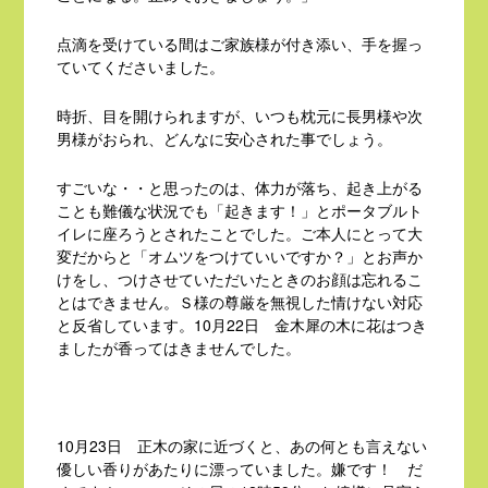
点滴を受けている間はご家族様が付き添い、手を握っ
ていてくださいました。
時折、目を開けられますが、いつも枕元に長男様や次
男様がおられ、どんなに安心された事でしょう。
すごいな・・と思ったのは、体力が落ち、起き上がる
ことも難儀な状況でも「起きます！」とポータブルト
イレに座ろうとされたことでした。ご本人にとって大
変だからと「オムツをつけていいですか？」とお声か
けをし、つけさせていただいたときのお顔は忘れるこ
とはできません。Ｓ様の尊厳を無視した情けない対応
と反省しています。10月22日 金木犀の木に花はつき
ましたが香ってはきませんでした。
10月23日 正木の家に近づくと、あの何とも言えない
優しい香りがあたりに漂っていました。嫌です！ だ