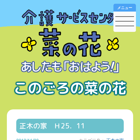
メニュー
このごろの菜の花
正木の家 Ｈ25．11