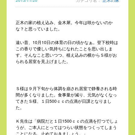
2013/11/20
カテゴリ名：
正木の家
正木の家の植え込み、金木犀。今年は咲かないのか
な？と思っていました。
遠い昔、10月10日の体育の日の頃かなぁ。登下校時は
この香りで優しい気持ちになれたことを思い出しま
す。そんなこと思いつつ、植え込みの横からＳ様がお
られる居室を見上げました。
Ｓ様は９月下旬から体調を崩され居室で静養される時
間が多くなりました。食事量が減り、元気がなくなっ
てきたＳ様、１日500ｃｃの点滴が日課となりまし
た。
Ｋ先生は「病院だと１日1500ｃｃの点滴を打つでしょ
うが、ご本人にとってはつらい状態をつくってしまう
ことになる。止めておきましょう。」