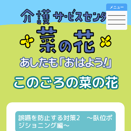
メニュー
このごろの菜の花
誤嚥を防止する対策2 ～臥位ポ
ジショニング編～