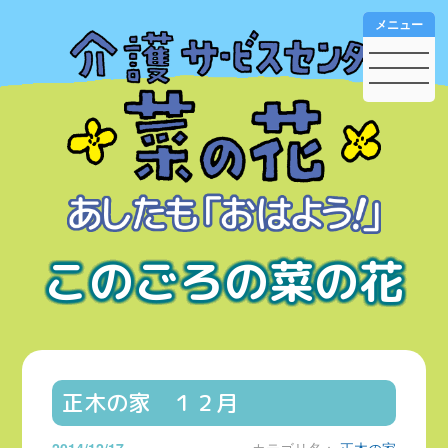
メニュー
このごろの菜の花
正木の家 １２月