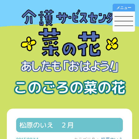
メニュー
このごろの菜の花
松原のいえ ２月