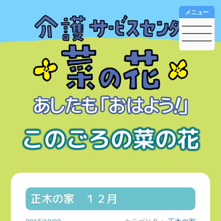
メニュー
このごろの菜の花
正木の家 １２月