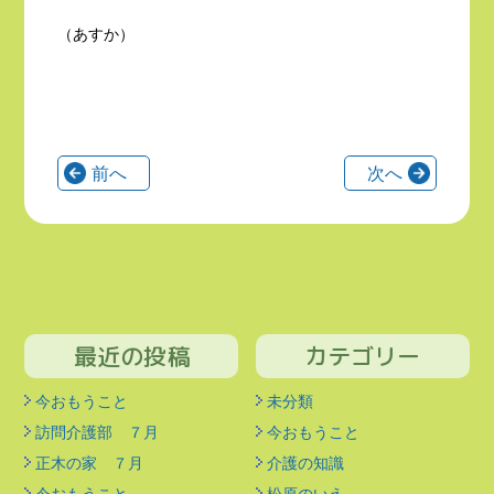
（あすか）
前へ
次へ
最近の投稿
カテゴリー
今おもうこと
未分類
訪問介護部 ７月
今おもうこと
正木の家 ７月
介護の知識
今おもうこと
松原のいえ