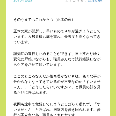
2015/12/23
カテゴリ名：
正木の家
きのうまでもこれからも（正木の家）
正木の家が開所し、早いもので４年が過ぎようとして
います。入居者様も歳を重ね、介護度も高くなってき
ています。
認知症の進行も止めることができず、日々変わりゆく
変化に戸惑いながらも、職員みんなで試行錯誤しなが
らケアをさせて頂いています。
ここのところなんだか落ち着かないＫ様。色々な事が
分からなくなってきているのが不安なのか「すいませ
～ん」、「どうしたらいいですか？」と職員の顔を見
るたびに呼ばれます。
夜間も途中で覚醒してしまうとしばらく眠れず、「す
いませ～ん」と呼ばれ、居室内を歩き回られます。歩
行が不安定な為、職員もヒヤヒヤです。