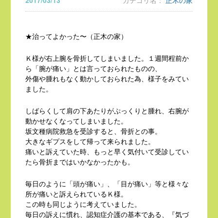
2017/03/13
カテゴリ名：
正木の家
★治ってよかった〜（正木の家）
Ｋ様が右上腕を骨折してしまいました。１週間程前か
ら「腕が痛い」とは言っておられたものの、
外傷や腫れもなく動かしておられた為、様子をみてい
ました。
しばらくして肩の下あたりがぷっくりと腫れ、右腕が
動かせなくなってしまいました。
坂文種病院救急を受診すると、骨折との事。
大きなギプスをして帰って来られました。
痛いと訴えていた時、もっと早く気付いて受診してい
たら骨折まではいかなかったかも。
毎日のように「頭が痛い」、「目が痛い」等と様々な
所が痛いと訴えられているＫ様。
この時も同じように考えていました。
毎日の訴えに慣れ、認知症介護の基本である、『気づ