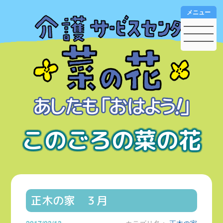
メニュー
このごろの菜の花
正木の家 ３月