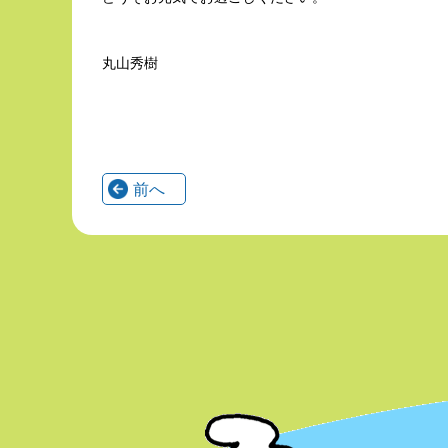
丸山秀樹
前へ