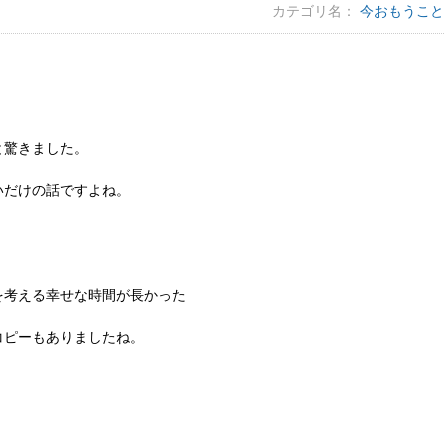
カテゴリ名：
今おもうこと
と驚きました。
。
いだけの話ですよね。
、
を考える幸せな時間が長かった
コピーもありましたね。