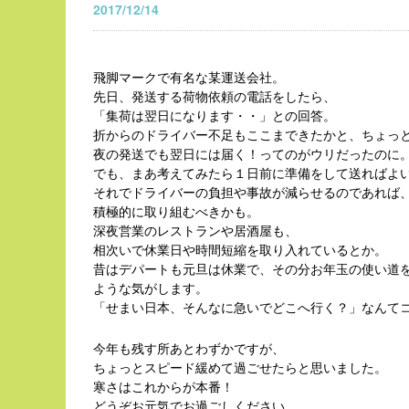
2017/12/14
飛脚マークで有名な某運送会社。
先日、発送する荷物依頼の電話をしたら、
「集荷は翌日になります・・」との回答。
折からのドライバー不足もここまできたかと、ちょっ
夜の発送でも翌日には届く！ってのがウリだったのに
でも、まあ考えてみたら１日前に準備をして送ればよ
それでドライバーの負担や事故が減らせるのであれば
積極的に取り組むべきかも。
深夜営業のレストランや居酒屋も、
相次いで休業日や時間短縮を取り入れているとか。
昔はデパートも元旦は休業で、その分お年玉の使い道
ような気がします。
「せまい日本、そんなに急いでどこへ行く？」なんて
今年も残す所あとわずかですが、
ちょっとスピード緩めて過ごせたらと思いました。
寒さはこれからが本番！
どうぞお元気でお過ごしください。