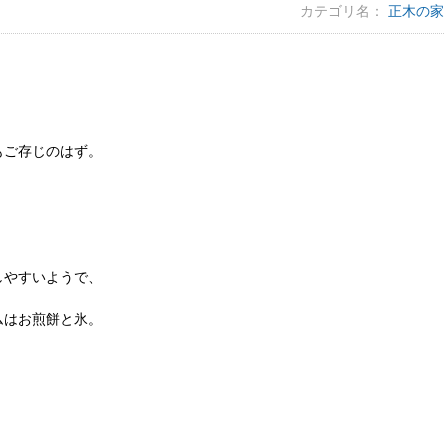
カテゴリ名：
正木の家
もご存じのはず。
。
しやすいようで、
ムはお煎餅と氷。
、