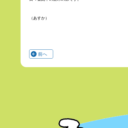
（あすか）
前へ