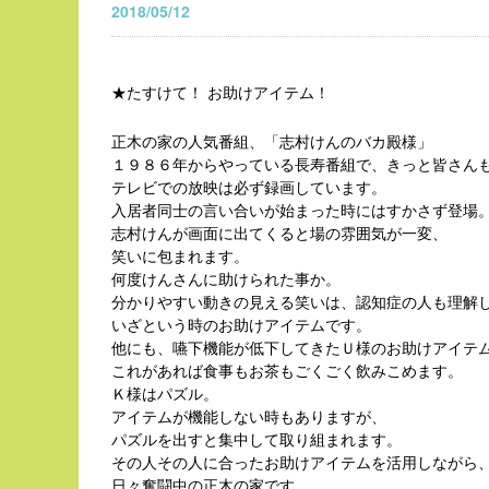
2018/05/12
★たすけて！ お助けアイテム！
正木の家の人気番組、「志村けんのバカ殿様」
１９８６年からやっている長寿番組で、きっと皆さん
テレビでの放映は必ず録画しています。
入居者同士の言い合いが始まった時にはすかさず登場
志村けんが画面に出てくると場の雰囲気が一変、
笑いに包まれます。
何度けんさんに助けられた事か。
分かりやすい動きの見える笑いは、認知症の人も理解
いざという時のお助けアイテムです。
他にも、嚥下機能が低下してきたＵ様のお助けアイテ
これがあれば食事もお茶もごくごく飲みこめます。
Ｋ様はパズル。
アイテムが機能しない時もありますが、
パズルを出すと集中して取り組まれます。
その人その人に合ったお助けアイテムを活用しながら
日々奮闘中の正木の家です。