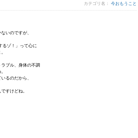
カテゴリ名：
今おもうこと
。
かないのですが、
するゾ！」って心に
ま。
トラブル、身体の不調
め。
ているのだから、
んですけどね。