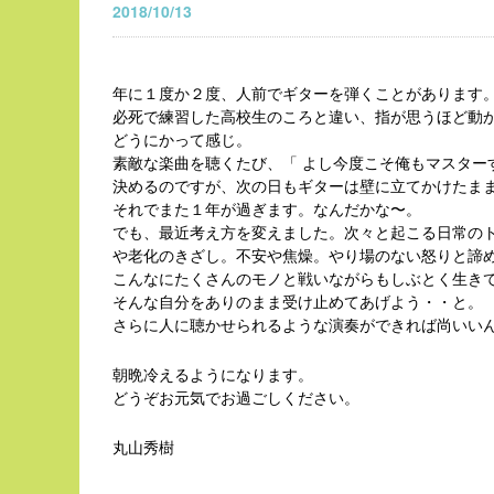
2018/10/13
年に１度か２度、人前でギターを弾くことがあります
必死で練習した高校生のころと違い、指が思うほど動
どうにかって感じ。
素敵な楽曲を聴くたび、「 よし今度こそ俺もマスター
決めるのですが、次の日もギターは壁に立てかけたま
それでまた１年が過ぎます。なんだかな〜。
でも、最近考え方を変えました。次々と起こる日常の
や老化のきざし。不安や焦燥。やり場のない怒りと諦
こんなにたくさんのモノと戦いながらもしぶとく生き
そんな自分をありのまま受け止めてあげよう・・と。
さらに人に聴かせられるような演奏ができれば尚いい
朝晩冷えるようになります。
どうぞお元気でお過ごしください。
丸山秀樹