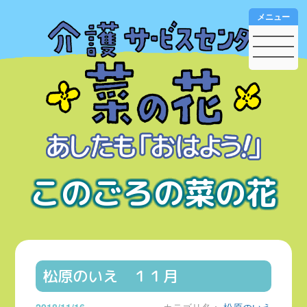
メニュー
このごろの菜の花
松原のいえ １１月