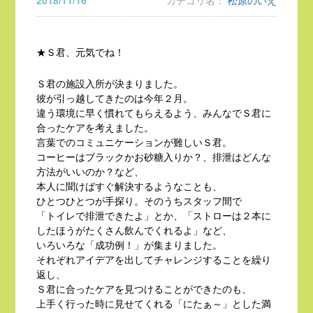
2018/11/16
カテゴリ名：
松原のいえ
★Ｓ君、元気でね！
Ｓ君の施設入所が決まりました。
彼が引っ越してきたのは今年２月。
違う環境に早く慣れてもらえるよう、みんなでＳ君に
合ったケアを考えました。
言葉でのコミュニケーションが難しいＳ君。
コーヒーはブラックかお砂糖入りか？、排泄はどんな
方法がいいのか？など、
本人に聞けばすぐ解決するようなことも、
ひとつひとつが手探り。そのうちスタッフ間で
「トイレで排泄できたよ」とか、「ストローは２本に
したほうがたくさん飲んでくれるよ」など、
いろいろな「成功例！」が集まりました。
それぞれアイデアを出してチャレンジすることを繰り
返し、
Ｓ君に合ったケアを見つけることができたのも、
上手く行った時に見せてくれる「にたぁ～」とした満