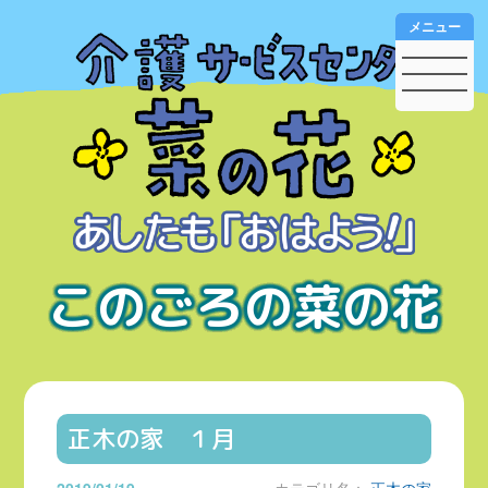
メニュー
このごろの菜の花
正木の家 １月