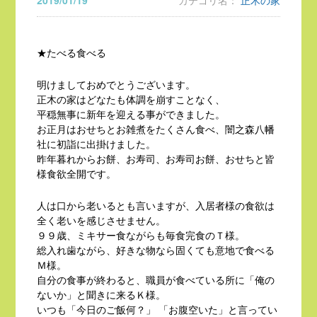
2019/01/19
カテゴリ名：
正木の家
★たべる食べる
明けましておめでとうございます。
正木の家はどなたも体調を崩すことなく、
平穏無事に新年を迎える事ができました。
お正月はおせちとお雑煮をたくさん食べ、闇之森八幡
社に初詣に出掛けました。
昨年暮れからお餅、お寿司、お寿司お餅、おせちと皆
様食欲全開です。
人は口から老いるとも言いますが、入居者様の食欲は
全く老いを感じさせません。
９９歳、ミキサー食ながらも毎食完食のＴ様。
総入れ歯ながら、好きな物なら固くても意地で食べる
Ｍ様。
自分の食事が終わると、職員が食べている所に「俺の
ないか」と聞きに来るＫ様。
いつも「今日のご飯何？」 「お腹空いた」と言ってい