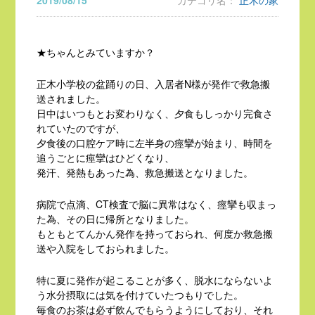
2019/08/15
カテゴリ名：
正木の家
★ちゃんとみていますか？
正木小学校の盆踊りの日、入居者N様が発作で救急搬
送されました。
日中はいつもとお変わりなく、夕食もしっかり完食さ
れていたのですが、
夕食後の口腔ケア時に左半身の痙攣が始まり、時間を
追うごとに痙攣はひどくなり、
発汗、発熱もあった為、救急搬送となりました。
病院で点滴、CT検査で脳に異常はなく、痙攣も収まっ
た為、その日に帰所となりました。
もともとてんかん発作を持っておられ、何度か救急搬
送や入院をしておられました。
特に夏に発作が起こることが多く、脱水にならないよ
う水分摂取には気を付けていたつもりでした。
毎食のお茶は必ず飲んでもらうようにしており、それ