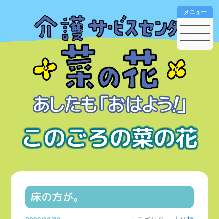
メニュー
このごろの菜の花
床の方が。