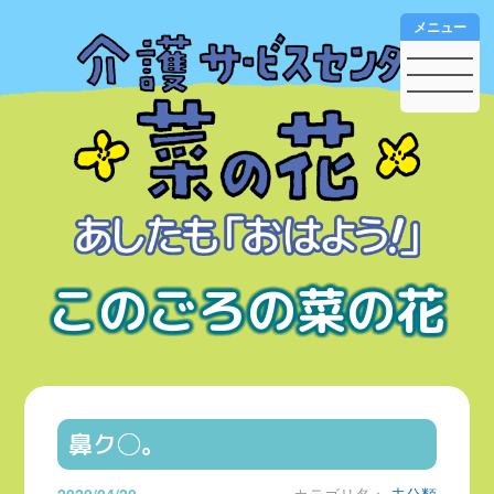
メニュー
このごろの菜の花
鼻ク◯。