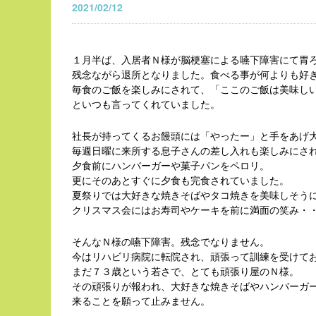
2021/02/12
１月半ば、入居者Ｎ様が脳梗塞による嚥下障害にて胃
残念ながら退所となりました。食べる事が何よりも好
毎食のご飯を楽しみにされて、「ここのご飯は美味し
といつも言ってくれていました。
社長が持ってくるお饅頭には「やったー」と手をあげ
毎週日曜に来所する息子さんの差し入れも楽しみにさ
夕食前にハンバーガーや菓子パンをペロリ。
更にそのあとすぐに夕食も完食されていました。
夏祭りでは大好きな焼きそばやタコ焼きを美味しそう
クリスマス会にはお寿司やケーキを前に満面の笑み・
そんなＮ様の嚥下障害。残念でなりません。
今はリハビリ病院に転院され、頑張って訓練を受けて
まだ７３歳という若さで、とても頑張り屋のＮ様。
その頑張りが報われ、大好きな焼きそばやハンバーガ
来ることを願って止みません。