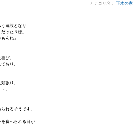
カテゴリ名：
正木の家
ろう造設となり
きだったＮ様。
いもんね」
大喜び。
れており、
に頬張り、
・・。
おられるそうです。
ーを食べられる日が