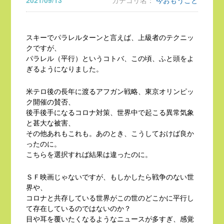
2021/09/13
カテゴリ名：
今おもうこと
スキーでパラレルターンと言えば、上級者のテクニッ
クですが、
パラレル（平行）というコトバ、この頃、ふと頭をよ
ぎるようになりました。
米テロ後の長年に渡るアフガン戦略、東京オリンピッ
ク開催の賛否、
後手後手になるコロナ対策、世界中で起こる異常気象
と甚大な被害、
その他あれもこれも。あのとき、こうしておけば良か
ったのに。
こちらを選択すれば結果は違ったのに。
ＳＦ映画じゃないですが、もしかしたら戦争のない世
界や、
コロナと共存している世界がこの世のどこかに平行し
て存在しているのではないのか？
目や耳を覆いたくなるようなニュースが多すぎ、感覚