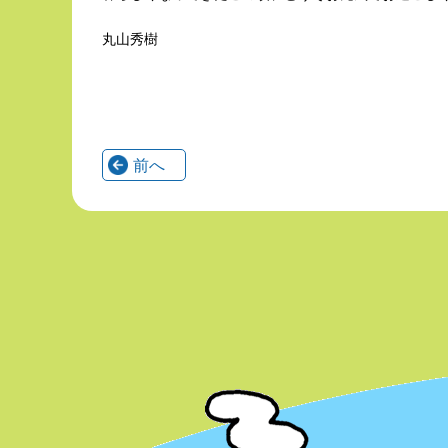
丸山秀樹
前へ