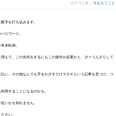
カテゴリ名：
今おもうこと
に数字を打ち込みます。
やパスワード。
か本末転倒。
に増えて、この先何をするにもこの操作が必要かと、少々うんざりして
支払い、その他なんでも手をかざすだけでＯＫという記事を見つけ、つ
も利用することになるのかも。
外近いかも知れません。
ください。