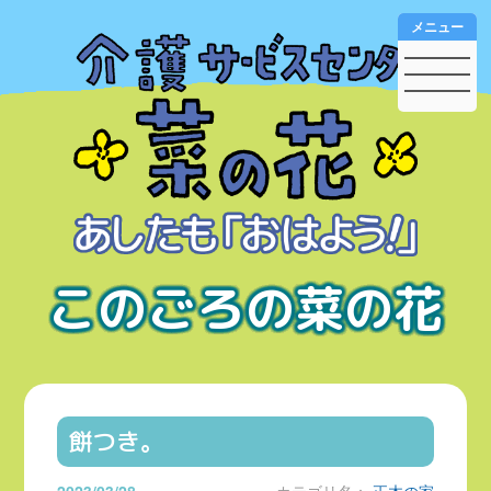
メニュー
このごろの菜の花
餅つき。