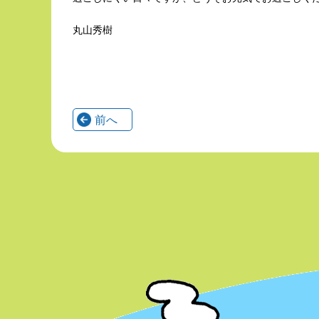
丸山秀樹
前へ