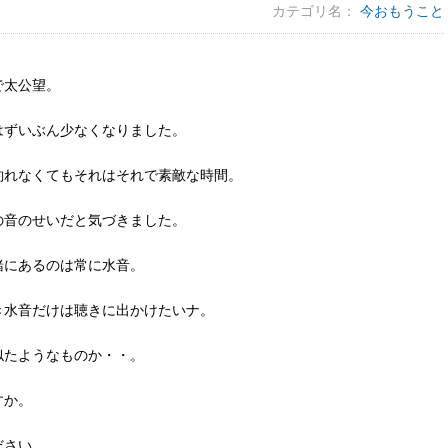
カテゴリ名：
今おもうこと
で太公望。
はずいぶん少なくなりました。
釣れなくてもそれはそれで素敵な時間。
の音のせいだと気づきました。
緒にあるのは常に水音。
き水音だけは聴きに出かけたいナ。
似たようなものか・・。
すか。
ださい。