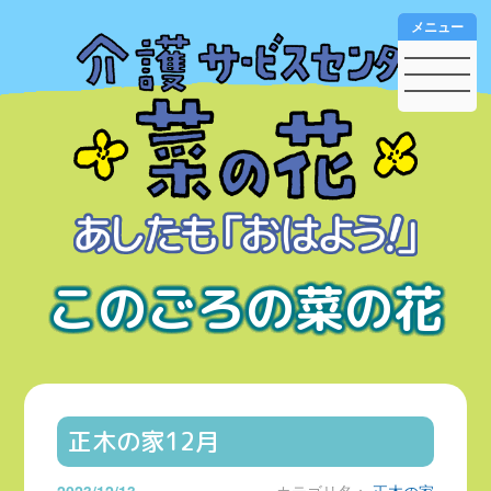
メニュー
このごろの菜の花
正木の家12月