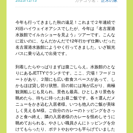
2023/12/13
カテゴリ名：
正木の家
今年も行ってきました秋の遠足！これまで２年連続で
刈谷ハイウェイオアシスでしたが、今年は『名古屋港
水族館でイルカショーを見よう』ツアーです。こんな
に近いのに、なんだかんだで12年行かず仕舞いだった
名古屋港水族館にようやく行ってきました。いざ観光
バスに乗り込んで出発です。
到着したらやっぱりまずは腹ごしらえ。水族館のとな
りにあるJETTYでランチです。ここ、穴場！フードコ
ートがあり、２階にも広い飲食スペースがあって、し
かもほぼ貸し切り状態。目の前には海が広がり、南極
観測船ふじも見られ、景色も最高。ひとしきり景色を
眺めたら、待ちに待ったお昼ご飯です。各々選んだメ
ニューをかき込む入居者様。いつも他人のご飯が美味
しく見えるＭ様。ご自分のカレーのトッピングをさっ
さと食べ終え、隣の入居者様のカレーを恨めしそうに
眺めておられる。やさしい職員さんにトッピングを分
けてもらったり、ポテトやおやつも平らげていました