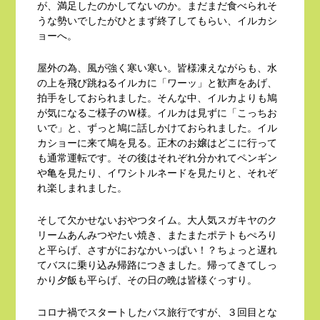
が、満足したのかしてないのか。まだまだ食べられそ
うな勢いでしたがひとまず終了してもらい、イルカシ
ョーへ。
屋外の為、風が強く寒い寒い。皆様凍えながらも、水
の上を飛び跳ねるイルカに「ワーッ」と歓声をあげ、
拍手をしておられました。そんな中、イルカよりも鳩
が気になるご様子のＷ様。イルカは見ずに「こっちお
いで」と、ずっと鳩に話しかけておられました。イル
カショーに来て鳩を見る。正木のお嬢はどこに行って
も通常運転です。その後はそれぞれ分かれてペンギン
や亀を見たり、イワシトルネードを見たりと、それぞ
れ楽しまれました。
そして欠かせないおやつタイム。大人気スガキヤのク
リームあんみつやたい焼き、またまたポテトもぺろり
と平らげ、さすがにおなかいっぱい！？ちょっと遅れ
てバスに乗り込み帰路につきました。帰ってきてしっ
かり夕飯も平らげ、その日の晩は皆様ぐっすり。
コロナ禍でスタートしたバス旅行ですが、３回目とな