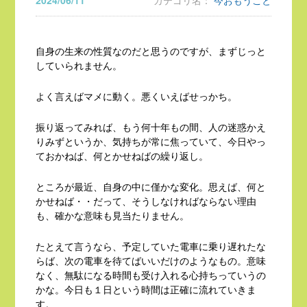
2024/06/11
カテゴリ名：
今おもうこと
自身の生来の性質なのだと思うのですが、まずじっと
していられません。
よく言えばマメに動く。悪くいえばせっかち。
振り返ってみれば、もう何十年もの間、人の迷惑かえ
りみずというか、気持ちが常に焦っていて、今日やっ
ておかねば、何とかせねばの繰り返し。
ところが最近、自身の中に僅かな変化。思えば、何と
かせねば・・だって、そうしなければならない理由
も、確かな意味も見当たりません。
たとえて言うなら、予定していた電車に乗り遅れたな
らば、次の電車を待てばいいだけのようなもの。意味
なく、無駄になる時間も受け入れる心持ちっていうの
かな。今日も１日という時間は正確に流れていきま
す。