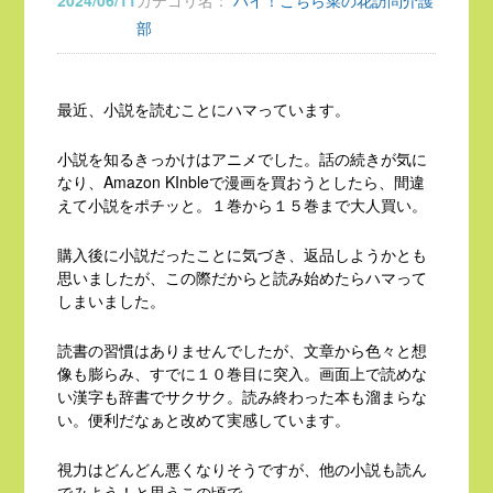
2024/06/11
カテゴリ名：
ハイ！こちら菜の花訪問介護
部
最近、小説を読むことにハマっています。
小説を知るきっかけはアニメでした。話の続きが気に
なり、Amazon KInbleで漫画を買おうとしたら、間違
えて小説をポチッと。１巻から１５巻まで大人買い。
購入後に小説だったことに気づき、返品しようかとも
思いましたが、この際だからと読み始めたらハマって
しまいました。
読書の習慣はありませんでしたが、文章から色々と想
像も膨らみ、すでに１０巻目に突入。画面上で読めな
い漢字も辞書でサクサク。読み終わった本も溜まらな
い。便利だなぁと改めて実感しています。
視力はどんどん悪くなりそうですが、他の小説も読ん
でみよう！と思うこの頃で