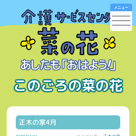
メニュー
このごろの菜の花
正木の家4月