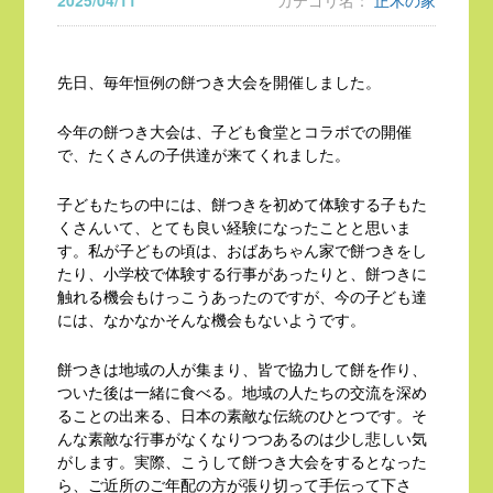
2025/04/11
カテゴリ名：
正木の家
先日、毎年恒例の餅つき大会を開催しました。
今年の餅つき大会は、子ども食堂とコラボでの開催
で、たくさんの子供達が来てくれました。
子どもたちの中には、餅つきを初めて体験する子もた
くさんいて、とても良い経験になったことと思いま
す。私が子どもの頃は、おばあちゃん家で餅つきをし
たり、小学校で体験する行事があったりと、餅つきに
触れる機会もけっこうあったのですが、今の子ども達
には、なかなかそんな機会もないようです。
餅つきは地域の人が集まり、皆で協力して餅を作り、
ついた後は一緒に食べる。地域の人たちの交流を深め
ることの出来る、日本の素敵な伝統のひとつです。そ
んな素敵な行事がなくなりつつあるのは少し悲しい気
がします。実際、こうして餅つき大会をするとなった
ら、ご近所のご年配の方が張り切って手伝って下さ