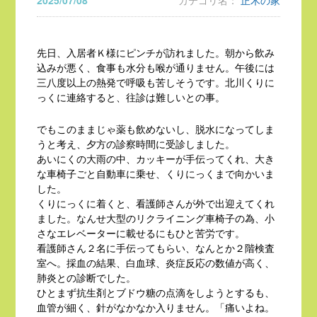
2025/07/08
カテゴリ名：
正木の家
先日、入居者Ｋ様にピンチが訪れました。朝から飲み
込みが悪く、食事も水分も喉が通りません。午後には
三八度以上の熱発で呼吸も苦しそうです。北川くりに
っくに連絡すると、往診は難しいとの事。
でもこのままじゃ薬も飲めないし、脱水になってしま
うと考え、夕方の診察時間に受診しました。
あいにくの大雨の中、カッキーが手伝ってくれ、大き
な車椅子ごと自動車に乗せ、くりにっくまで向かいま
した。
くりにっくに着くと、看護師さんが外で出迎えてくれ
ました。なんせ大型のリクライニング車椅子の為、小
さなエレベーターに載せるにもひと苦労です。
看護師さん２名に手伝ってもらい、なんとか２階検査
室へ。採血の結果、白血球、炎症反応の数値が高く、
肺炎との診断でした。
ひとまず抗生剤とブドウ糖の点滴をしようとするも、
血管が細く、針がなかなか入りません。「痛いよね。