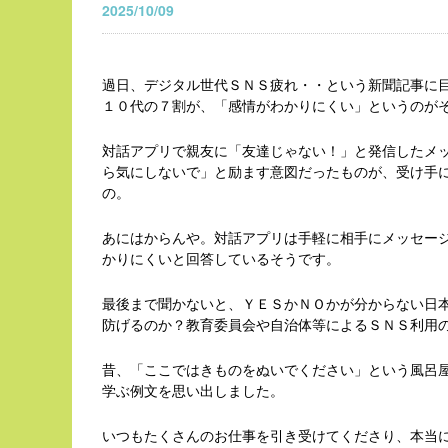
2025/10/09
過日、デジタル世代ＳＮＳ疲れ・・という新聞記事に
１０代の７割が、「感情がわかりにくい」というのが
対話アプリで親友に「友達じゃない！」と発信したメ
ら気にしないで」と励ます意図だったものが、受け手
の。
あにはからんや。対話アプリは手軽に相手にメッセー
かりにくいと回答しているそうです。
最後まで聞かないと、ＹＥＳかＮＯかが分からない日
防げるのか？教育委員会や自治体等によるＳＮＳ利用
昔、「ここではきものをぬいでください」という風呂
学ぶ例文を思い出しました。
いつもたくさんのお仕事を引き受けてくださり、本当