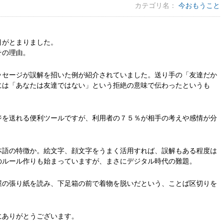
カテゴリ名：
今おもうこと
目がとまりました。
その理由。
ッセージが誤解を招いた例が紹介されていました。送り手の「友達だか
には「あなたは友達ではない」という拒絶の意味で伝わったというも
ジを送れる便利ツールですが、利用者の７５％が相手の考えや感情が分
本語の特徴か。絵文字、顔文字をうまく活用すれば、誤解もある程度は
のルール作りも始まっていますが、まさにデジタル時代の難題。
屋の張り紙を読み、下足箱の前で着物を脱いだという、ことば区切りを
にありがとうございます。