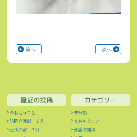
前へ
次へ
最近の投稿
カテゴリー
今おもうこと
未分類
訪問介護部 ７月
今おもうこと
正木の家 ７月
介護の知識