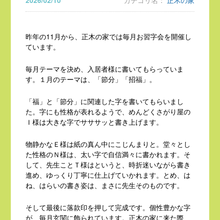
2026/02/10
カテゴリ名：
正木の家
昨年の11月から、正木の家では毎月お習字会を開催し
ています。
毎月テーマを決め、入居者様に書いてもらっていま
す。１月のテーマは、「節分」「招福」。
「福」と「節分」に関連した字を書いてもらいまし
た。字にも性格が表れるようで、めんどくさがり屋の
Ｉ様は大きな字でサササッと書き上げます。
物静かなＥ様は紙の真ん中にこじんまりと。堂々とし
た性格のＮ様は、太い字で自信満々に書かれます。そ
して、先生ことＴ様はというと、時折迷いながら書き
進め、ゆっくり丁寧に仕上げていかれます。とめ、は
ね、はらいの書き姿は、まさに先生そのものです。
そして最後に落款印を押して完成です。個性豊かな字
が、毎月玄関に飾られています。正木の家に来た際