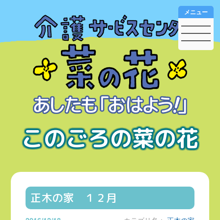
メニュー
このごろの菜の花
正木の家 １２月