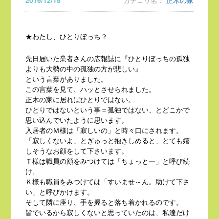
2016/12/18
カテゴリ名：
正木の家
★わたし、ひとりぼっち？
先日届いた業者さんの広報誌に『ひとりぼっちの孤独
よりも大勢の中の孤独の方が悲しい』
という言葉がありました。
この言葉を見て、ハッとさせられました。
正木の家に居ればひとりではない。
ひとりではないという事＝孤独ではない、とどこかで
思い込んでいたように思います。
入居者のＭ様は「寂しいの」と時々口にされます。
「寂しくないよ」とぎゅっと抱きしめると、とても嬉
しそうなお顔をして下さいます。
Ｔ様は職員の顔をみつけては「ちょっとー」と呼び続
け、
Ｋ様も職員をみつけては「すいませ～ん。助けて下さ
い」と呼びかけます。
そして隣に座り、手を握ると落ち着かれるのです。
皆でいるから寂しくないと思っていたのは、私達だけ