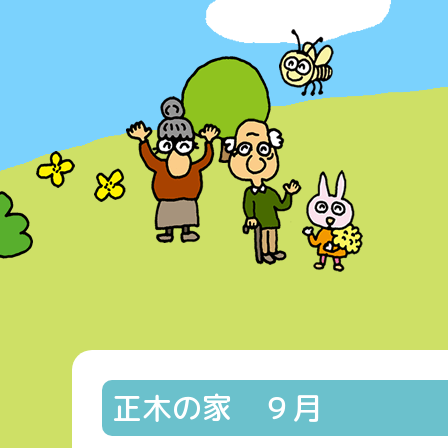
正木の家 ９月