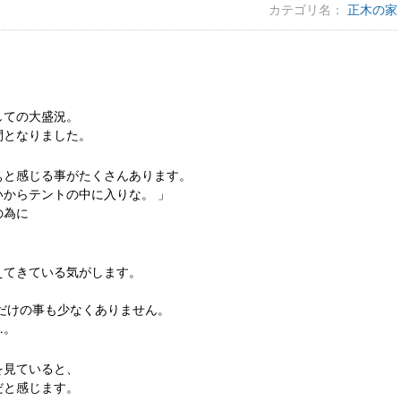
カテゴリ名：
正木の家
しての大盛況。
間となりました。
ぁと感じる事がたくさんあります。
からテントの中に入りな。 」
の為に
えてきている気がします。
だけの事も少なくありません。
…。
を見ていると、
だと感じます。