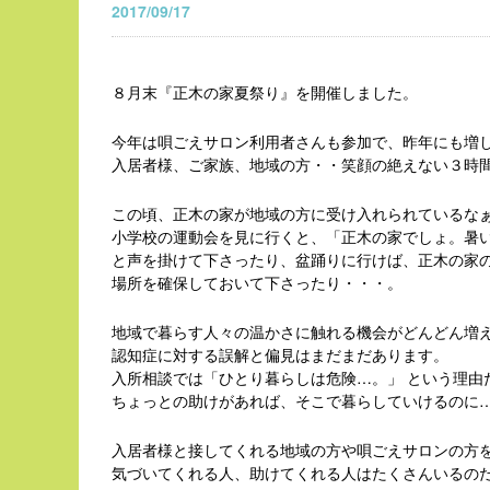
2017/09/17
８月末『正木の家夏祭り』を開催しました。
今年は唄ごえサロン利用者さんも参加で、昨年にも増
入居者様、ご家族、地域の方・・笑顔の絶えない３時
この頃、正木の家が地域の方に受け入れられているな
小学校の運動会を見に行くと、「正木の家でしょ。暑い
と声を掛けて下さったり、盆踊りに行けば、正木の家
場所を確保しておいて下さったり・・・。
地域で暮らす人々の温かさに触れる機会がどんどん増
認知症に対する誤解と偏見はまだまだあります。
入所相談では「ひとり暮らしは危険…。」 という理由
ちょっとの助けがあれば、そこで暮らしていけるのに
入居者様と接してくれる地域の方や唄ごえサロンの方
気づいてくれる人、助けてくれる人はたくさんいるの