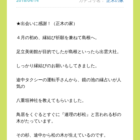
2018/04/14
カテゴリ名：
正木の家
★出会いに感謝！（正木の家）
４月の初め、縁結び祈願を兼ねて島根へ。
足立美術館が目的でしたが島根といったら出雲大社。
しっかり縁結びのお願いもしてきました。
途中タクシーの運転手さんから、鏡の池の縁占いが人
気の
八重垣神社を教えてもらいました。
鳥居をくぐるとすぐに『連理の杉松』と言われる杉の
木がたっています。
その杉、途中から松の木が生えているのです。