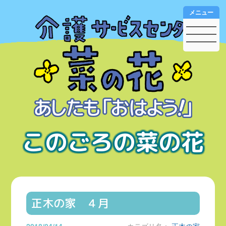
メニュー
このごろの菜の花
正木の家 ４月