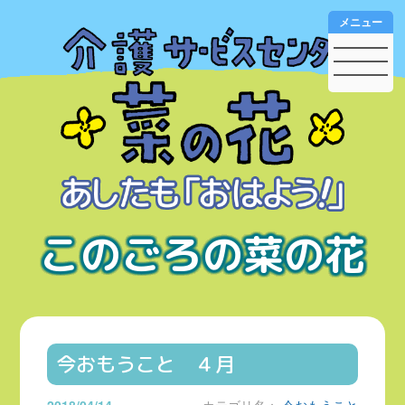
メニュー
このごろの菜の花
今おもうこと ４月