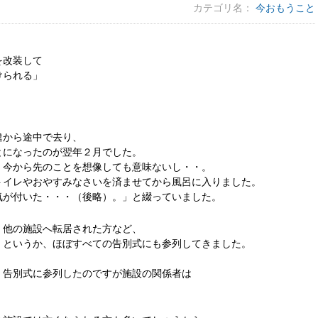
カテゴリ名：
今おもうこと
を改装して
けられる」
違から途中で去り、
とになったのが翌年２月でした。
、今から先のことを想像しても意味ないし・・。
トイレやおやすみなさいを済ませてから風呂に入りました。
気が付いた・・・（後略）。」と綴っていました。
、他の施設へ転居された方など、
・というか、ほぼすべての告別式にも参列してきました。
、告別式に参列したのですが施設の関係者は