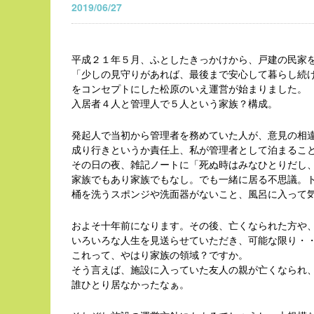
2019/06/27
平成２１年５月、ふとしたきっかけから、戸建の民家
「少しの見守りがあれば、最後まで安心して暮らし続
をコンセプトにした松原のいえ運営が始まりました。
入居者４人と管理人で５人という家族？構成。
発起人で当初から管理者を務めていた人が、意見の相
成り行きというか責任上、私が管理者として泊まるこ
その日の夜、雑記ノートに「死ぬ時はみなひとりだし
家族でもあり家族でもなし。でも一緒に居る不思議。
桶を洗うスポンジや洗面器がないこと、風呂に入って
およそ十年前になります。その後、亡くなられた方や
いろいろな人生を見送らせていただき、可能な限り・
これって、やはり家族の領域？ですか。
そう言えば、施設に入っていた友人の親が亡くなられ
誰ひとり居なかったなぁ。