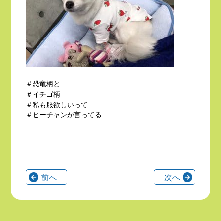
＃恐竜柄と
＃イチゴ柄
＃私も服欲しいって
＃ヒーチャンが言ってる
前へ
次へ