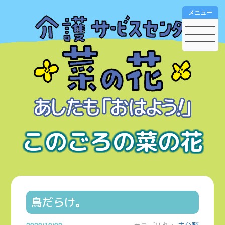
メニュー
このごろの菜の花
鳥だらけ。