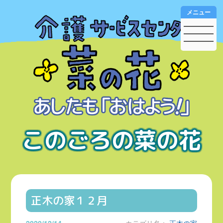
メニュー
このごろの菜の花
正木の家１２月