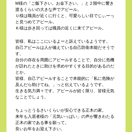
М様の「ご飯下さい。お金下さい。」と２階中に響き
渡るくらいの大きな声でアピール。
Ｕ様は職員が近くに行くと、可愛らしい目でじぃーっ
と見つめてアピール。
Ｋ様は歩き回っては職員の近くに来てアピール。
皆様、私はここにいるよーと訴えているようです。
自己アピールは人が備えている自己防衛本能だそうで
す。
自分の存在を周囲にアピールすることで、自分に危機
が訪れたときに助けを求めやすくする目的があるのだ
とか。
皆様、自己アピールすることで本能的に「私に危険が
及んだら助けてね。」っと伝えているようです。
生きる気力満々です。アピールが続く限り、皆様元気
なことでしょう。
ちょっとうるさいくらいが安心できる正木の家。
来年も入居者様の「元気いっぱい」の声が響きわたる
正木の家である事を願って。
良いお年をお迎え下さい。