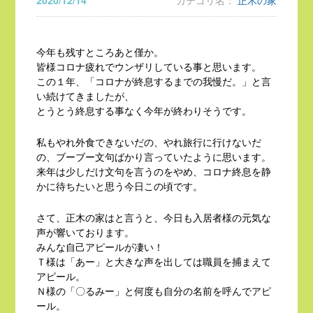
2020/12/14
カテゴリ名：
正木の家
今年も残すところあと僅か。
皆様コロナ疲れでウンザリしている事と思います。
この１年、「コロナが終息するまでの我慢だ。」と言
い続けてきましたが、
とうとう終息する事なく今年が終わりそうです。
私もやれ外食できないだの、やれ旅行に行けないだ
の、ブーブー文句ばかり言っていたように思います。
来年は少しだけ文句を言うのをやめ、コロナ終息を静
かに待ちたいと思う今日この頃です。
さて、正木の家はと言うと、今日も入居者様の元気な
声が響いております。
みんな自己アピールが凄い！
Ｔ様は「あー」と大きな声を出しては職員を捕まえて
アピール。
Ｎ様の「〇るみー」と何度も自分の名前を呼んでアピ
ール。