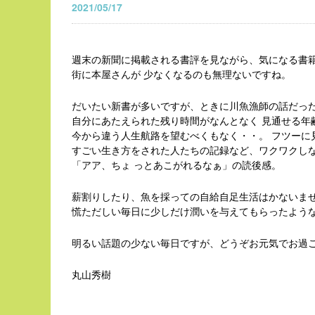
2021/05/17
週末の新聞に掲載される書評を見ながら、気になる書
街に本屋さんが 少なくなるのも無理ないですね。
だいたい新書が多いですが、ときに川魚漁師の話だっ
自分にあたえられた残り時間がなんとなく 見通せる年
今から違う人生航路を望むべくもなく・・。 フツーに
すごい生き方をされた人たちの記録など、ワクワクし
「アア、ちょ っとあこがれるなぁ」の読後感。
薪割りしたり、魚を採っての自給自足生活はかないま
慌ただしい毎日に少しだけ潤いを与えてもらったよう
明るい話題の少ない毎日ですが、どうぞお元気でお過
丸山秀樹