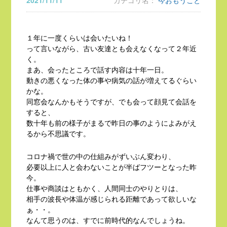
2021/11/11
カテゴリ名：
今おもうこと
１年に一度くらいは会いたいね！
って言いながら、古い友達とも会えなくなって２年近
く。
まあ、会ったところで話す内容は十年一日。
動きの悪くなった体の事や病気の話が増えてるぐらい
かな。
同窓会なんかもそうですが、でも会って顔見て会話を
すると、
数十年も前の様子がまるで昨日の事のようによみがえ
るから不思議です。
コロナ禍で世の中の仕組みがずいぶん変わり、
必要以上に人と会わないことが半ばフツーとなった昨
今。
仕事や商談はともかく、人間同士のやりとりは、
相手の波長や体温が感じられる距離であって欲しいな
ぁ・・。
なんて思うのは、すでに前時代的なんでしょうね。