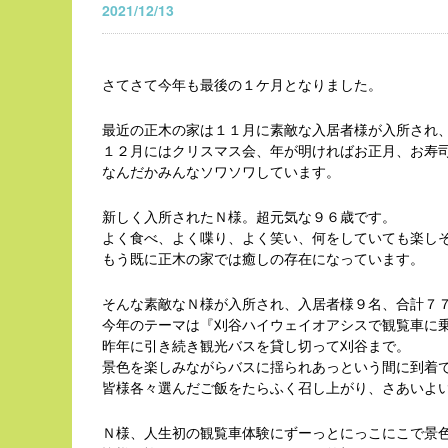
2021/12/13
さてさて今年も最後の１ケ月となりました。
最近の正木の家は１１月に素敵な入居者様が入所され
１２月にはクリスマス会、年が明ければお正月、お寿
なんだかみんなソワソワしています。
新しく入所されたＮ様。超元気な９６歳です。
よく食べ、よく喋り、よく笑い、何をしていても楽し
もう既に正木の家では癒しの存在になっています。
そんな素敵なＮ様が入所され、入居者様９名、合計７
今年のテーマは『刈谷ハイウェイオアシスで観覧車に
昨年に引き続き観光バスを貸し切って刈谷まで。
景色を楽しみながらバスに揺られあっという間に到着
皆様各々選んだご飯をたらふく召し上がり、さあいよ
Ｎ様、人生初の観覧車体験にずーっとにっこにこで景