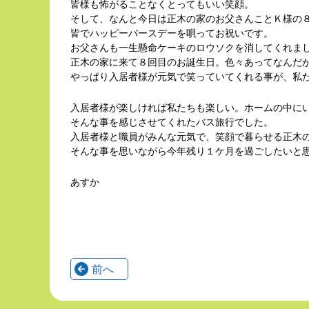
皆様も怖がることなくとってもいい笑顔。
そして、なんと今日は正木の家のお父さんことＫ様の
皆でハッピーバースデーを唄ってお祝いです。
お父さんも一生懸命ケーキのロウソクを消してくれま
正木の家に来て８回目のお誕生日。色々あってなんだ
やっぱり入居者様が元気で笑っていてくれる事が、私
入居者様が楽しければ私たちも楽しい。ホームの中に
そんな事を感じさせてくれたバス旅行でした。
入居者様と職員がみんな元気で、笑顔で暮らせる正木
そんな事を思いながら今年残り１ケ月を過ごしたいと
あすか
前へ