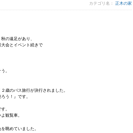
カテゴリ名：
正木の家
、秋の遠足があり、
司大会とイベント続きで
そう。
７２歳のバス旅行が決行されました。
乗ろう！』です。
です。
いよ観覧車。
色を眺めていました。