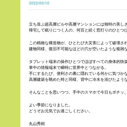
2022/05/10
立ち並ぶ超高層ビルや高層マンションには独特の美し
帰宅して眠りにつく人の、何百と続く窓灯りのひとつ
この精緻な構造物が、ひとたび大災害によって破壊さ
建物同様、復旧不可能なほどの穴が空いたような複雑
タブレット端末の操作ひとつでほぼすべての身体的快
掌中の情報端末で瞬時に世界中とつながる。
手にするたび、便利さの裏に隠れている何かに気づか
高層建築を眺めた時と同様、背中に冷水を浴びたよう
そんなことを思いつつ、手中のスマホで今日もポチッ
よい季節になりました。
どうぞお元気でお過ごしください。
丸山秀樹