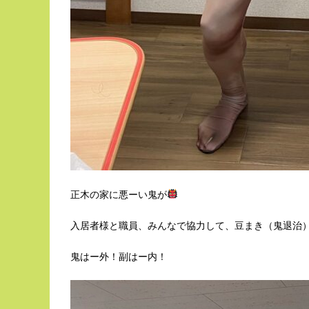
正木の家に悪ーい鬼が
入居者様と職員、みんなで協力して、豆まき（鬼退治
鬼はー外！副はー内！