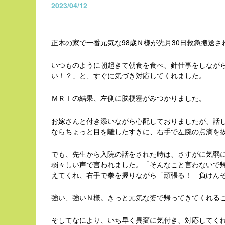
2023/04/12
正木の家で一番元気な98歳Ｎ様が先月30日救急搬送さ
いつものように朝起きて朝食を食べ、針仕事をしなが
い！？」と、すぐに気づき対応してくれました。
ＭＲＩの結果、左側に脳梗塞がみつかりました。
お嫁さんと付き添いながら心配しておりましたが、話
ならちょっと目を離したすきに、右手で左腕の点滴を
でも、先生から入院の話をされた時は、さすがに気弱
弱々しい声で言われました。「そんなこと言わないで
えてくれ、右手で拳を握りながら「頑張る！ 負けん
強い、強いＮ様。きっと元気な姿で帰ってきてくれる
そしてなにより、いち早く異変に気付き、対応してく